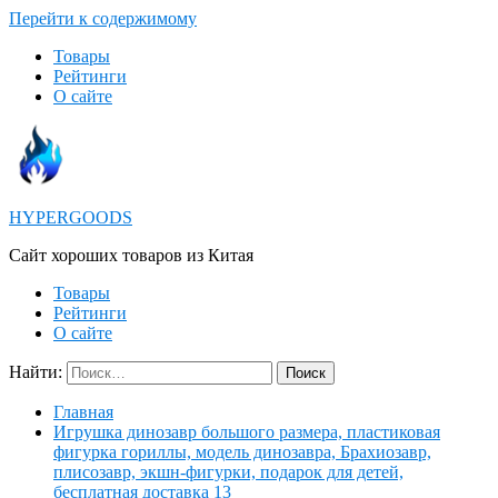
Перейти к содержимому
Товары
Рейтинги
О сайте
HYPERGOODS
Cайт хороших товаров из Китая
Товары
Рейтинги
О сайте
Найти:
Главная
Игрушка динозавр большого размера, пластиковая
фигурка гориллы, модель динозавра, Брахиозавр,
плисозавр, экшн-фигурки, подарок для детей,
бесплатная доставка 13