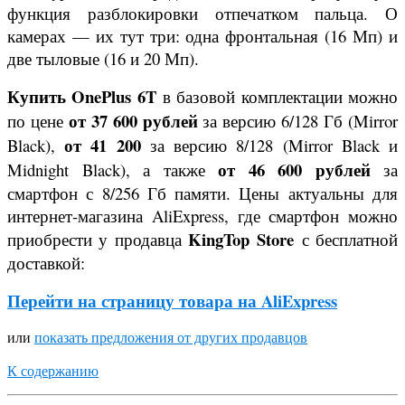
функция разблокировки отпечатком пальца. О
камерах — их тут три: одна фронтальная (16 Мп) и
две тыловые (16 и 20 Мп).
Купить
OnePlus 6T
в базовой комплектации можно
от 37 600 рублей
по цене
за версию 6/128 Гб (Mirror
от 41 200
Black),
за версию 8/128 (Mirror Black и
от 46 600 рублей
Midnight Black), а также
за
смартфон с 8/256 Гб памяти. Цены актуальны для
интернет-магазина AliExpress, где смартфон можно
KingTop Store
приобрести у продавца
с бесплатной
доставкой:
Перейти на страницу товара на AliExpress
или
показать предложения от других продавцов
К содержанию