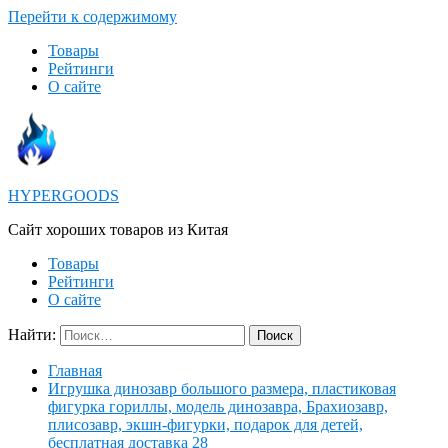
Перейти к содержимому
Товары
Рейтинги
О сайте
HYPERGOODS
Cайт хороших товаров из Китая
Товары
Рейтинги
О сайте
Найти:
Главная
Игрушка динозавр большого размера, пластиковая
фигурка гориллы, модель динозавра, Брахиозавр,
плисозавр, экшн-фигурки, подарок для детей,
бесплатная доставка 28