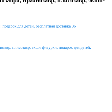
озавра, Брахиозавр, плисозавр, экшн-
озавр, плисозавр, экшн-фигурки, подарок для детей,