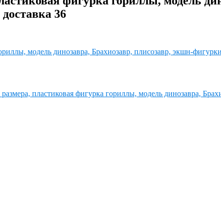
астиковая фигурка гориллы, модель дин
 доставка 36
размера, пластиковая фигурка гориллы, модель динозавра, Брахи