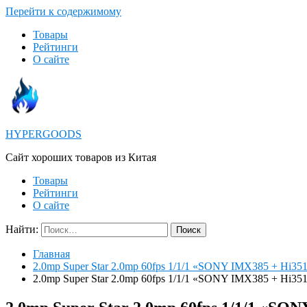
Перейти к содержимому
Товары
Рейтинги
О сайте
HYPERGOODS
Cайт хороших товаров из Китая
Товары
Рейтинги
О сайте
Найти:
Главная
2.0mp Super Star 2.0mp 60fps 1/1/1 «SONY IMX385 + Hi35
2.0mp Super Star 2.0mp 60fps 1/1/1 «SONY IMX385 + Hi35