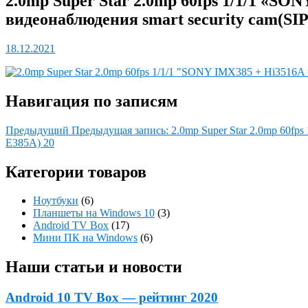
2.0mp Super Star 2.0mp 60fps 1/1/1 «S
видеонаблюдения smart security cam(SI
18.12.2021
Навигация по записям
Предыдущий
Предыдущая запись:
2.0mp Super Star 2.0mp 60fp
E385A) 20
Категории товаров
Ноутбуки
(6)
Планшеты на Windows 10
(3)
Android TV Box
(17)
Мини ПК на Windows
(6)
Наши статьи и новости
Android 10 TV Box — рейтинг 2020